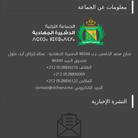
معلومات عن الجماعة
شارع محمد الخامس، ر.ب 86360 الدشيرة الجهادية ، عمالة إنزكان آيت ملول.
صندوق البريد 86360
الهاتف 0528836210 212+
0528836069 212+
الفاكس 0528836122 212+
البريد الالكتروني: contact@dcheira.ma
النشرة الإخبارية