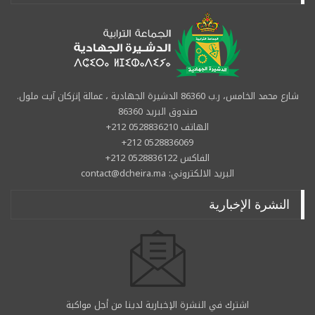
شارع محمد الخامس، ر.ب 86360 الدشيرة الجهادية ، عمالة إنزكان آيت ملول.
صندوق البريد 86360
الهاتف 0528836210 212+
0528836069 212+
الفاكس 0528836122 212+
البريد الالكتروني: contact@dcheira.ma
النشرة الإخبارية
اشترك في النشرة الإخبارية لدينا من أجل مواكبة