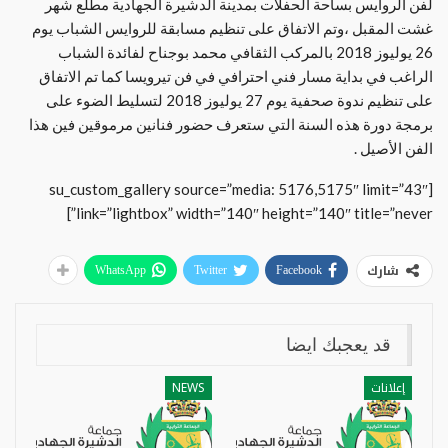
لفن الروايس بساحة الحفلات بمدينة الدشيرة الجهادية مطلع شهر
غشت المقبل ،وتم الاتفاق على تنظيم مسابقة للروايس الشباب يوم
26 يوليوز 2018 بالمركب الثقافي محمد بوجناح لفائدة الشباب
الراغب في بداية مسار فني احترافي في فن تيرويسا كما تم الاتفاق
على تنظيم ندوة صحفية يوم 27 يوليوز 2018 لتسليط الضوء على
برمجة دورة هذه السنة التي ستعرف حضور فنانين مرموقين فين هذا
الفن الأصيل .
[su_custom_gallery source=”media: 5176,5175″ limit=”43″
link=”lightbox” width=”140″ height=”140″ title=”never”]
شارك
WhatsApp
Twitter
Facebook
قد يعجبك ايضا
إعلانات
NEWS