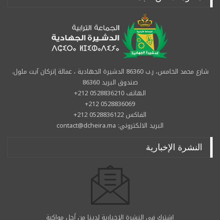
شارع محمد الخامس، ر.ب 86360 الدشيرة الجهادية ، عمالة إنزكان آيت ملول.
صندوق البريد 86360
الهاتف 0528836210 212+
0528836069 212+
الفاكس 0528836122 212+
البريد الالكتروني: contact@dcheira.ma
النشرة الإخبارية
اشترك في النشرة الإخبارية لدينا من أجل مواكبة