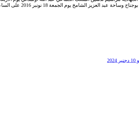
شامخ يوم الجمعة 18 نونبر 2016 على الساعة التاسعة صباحا .