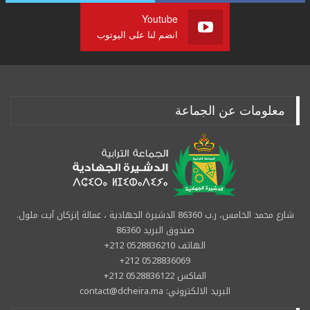
Youtube
انضم لنا على اليوتوب
معلومات عن الجماعة
شارع محمد الخامس، ر.ب 86360 الدشيرة الجهادية ، عمالة إنزكان آيت ملول.
صندوق البريد 86360
الهاتف 0528836210 212+
0528836069 212+
الفاكس 0528836122 212+
البريد الالكتروني: contact@dcheira.ma