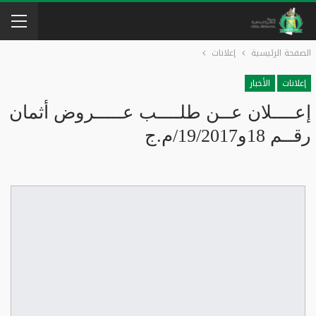
الصفحة الرئيسية
إعلانات
إعلانات
الأخبار
إعــــلان عــن طلــــب عـــــروض أثمان
رقــم 18و19/2017/م.ج