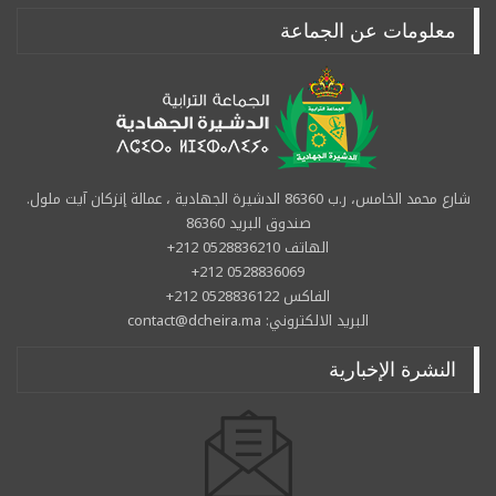
معلومات عن الجماعة
شارع محمد الخامس، ر.ب 86360 الدشيرة الجهادية ، عمالة إنزكان آيت ملول.
صندوق البريد 86360
الهاتف 0528836210 212+
0528836069 212+
الفاكس 0528836122 212+
البريد الالكتروني: contact@dcheira.ma
النشرة الإخبارية