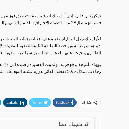
تمكن قبل قليل نادي أولمبيك الدشيرة، من تحقيق فوز م
قمم الجولة ال29 من البطولة الاحترافية القسم الثاني، والتي أجريت على أرضية ملعب احمد فانا بالدشيرة الجهادية.
الأولمبيك دخل المباراة وعينه على اقتناص نقاط المقابلة، 
جماهيره وتقربه من حصد البطاقة الثانية للصعود للبطولة الا
الفاسيين، حيث أعلنها اللاعب الشاب يونس الديب مدوية بعد 
وبهذ
رجاء بني ملال ب50 نقطة، الفائز بدوره عشية اليوم على شباب اطلس خنيفرة بهدفين مقابل لا شئ.
شارك
Linkedin
Twitter
Facebook
قد يعجبك ايضا