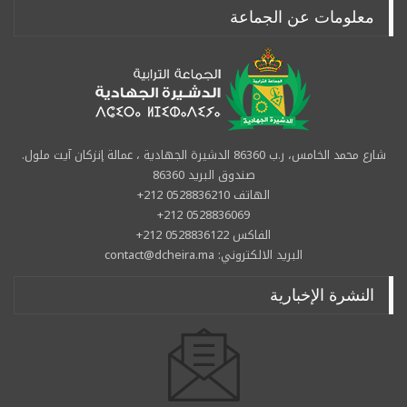
معلومات عن الجماعة
شارع محمد الخامس، ر.ب 86360 الدشيرة الجهادية ، عمالة إنزكان آيت ملول.
صندوق البريد 86360
الهاتف 0528836210 212+
0528836069 212+
الفاكس 0528836122 212+
البريد الالكتروني: contact@dcheira.ma
النشرة الإخبارية