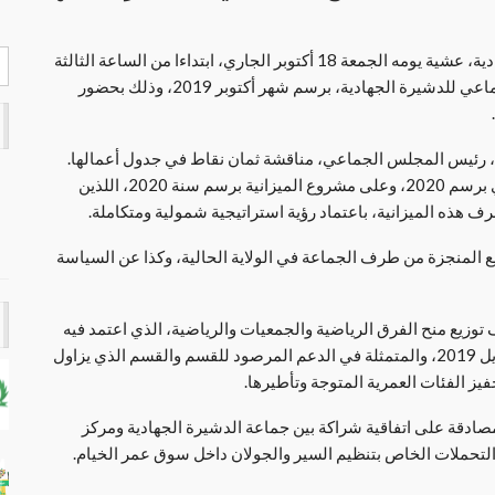
احتضنت قاعة الاجتماعات بالقصر الجماعي بالدشيرة الجهادية، عشية يومه الجمعة 18 أكتوبر الجاري، ابتداءا من الساعة الثالثة
زوالا، أشغال الجلسة الثانية من الدورة العادية للمجلس الجماعي للدشيرة الجهادية، برسم شهر أكتوبر 2019، وذلك بحضور
 رئيس المجلس الجماعي، مناقشة ثمان نقاط في جدول أعمالها.
حيث تمت الدراسة والمصادقة على برمجة الفائض التقديري برسم 2020، وعلى مشروع الميزانية برسم سنة 2020، اللذين
هذه الميزانية، باعتماد رؤية استراتيجية شمولية ومتكاملة.
المنجزة من طرف الجماعة في الولاية الحالية، وكذا عن السياسة
وزيع منح الفرق الرياضية والجمعيات والرياضية، الذي اعتمد فيه
على (ملف) مخرجات اللقاء التشاوري المنعقد بتاريخ 24 أبريل 2019، والمتمثلة في الدعم المرصود للقسم والقسم الذي يزاول
فيز الفئات العمرية المتوجة وتأطيرها.
صادقة على اتفاقية شراكة بين جماعة الدشيرة الجهادية ومركز
التحملات الخاص بتنظيم السير والجولان داخل سوق عمر الخيام.