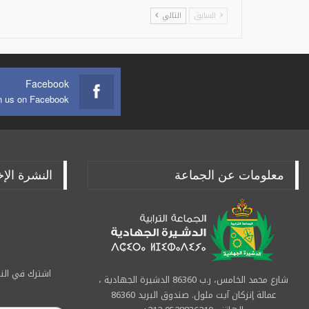
السابق
التالي
Facebook
n us on Facebook
معلومات عن الجماعة
النشرة الإخ
اشترك في النش
شارع محمد الخامس، ر.ب 86360 الدشيرة الجهادية ،
عمالة إنزكان آيت ملول. صندوق البريد 86360